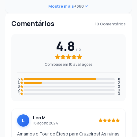
Mostre mais
+360
Comentários
10 Comentários
4.8
Com base em 10 avaliações
5
8
4
2
3
0
2
0
1
0
Leo M.
L
16 agosto 2024
Amamos o Tour de Éfeso para Cruzeiros! As ruínas