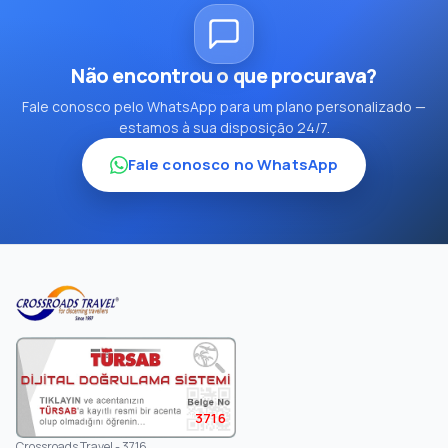
Não encontrou o que procurava?
Fale conosco pelo WhatsApp para um plano personalizado —
estamos à sua disposição 24/7.
Fale conosco no WhatsApp
3716
Crossroads Travel - 3716