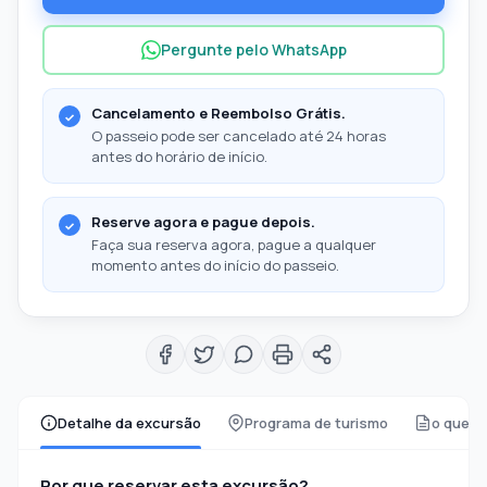
Pergunte pelo WhatsApp
Cancelamento e Reembolso Grátis.
O passeio pode ser cancelado até 24 horas
antes do horário de início.
Reserve agora e pague depois.
Faça sua reserva agora, pague a qualquer
momento antes do início do passeio.
Detalhe da excursão
Programa de turismo
o que s
Por que reservar esta excursão?