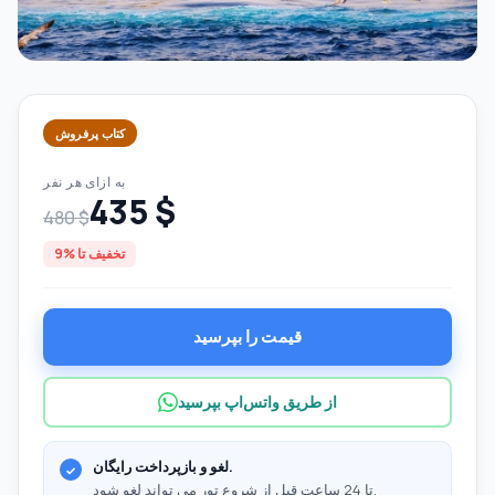
کتاب پرفروش
به ازای هر نفر
435 $
480 $
تخفیف تا %9
قیمت را بپرسید
از طریق واتس‌اپ بپرسید
لغو و بازپرداخت رایگان.
تا 24 ساعت قبل از شروع تور می تواند لغو شود.