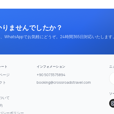
かりませんでしたか？
WhatsAppでお気軽にどうぞ。24時間365日対応いたします
レート
インフォメーション
ニ
ページ
+90 5073575894
クト
booking@crossroadstravel.com
ソ
ついて
約
バシーポリシー