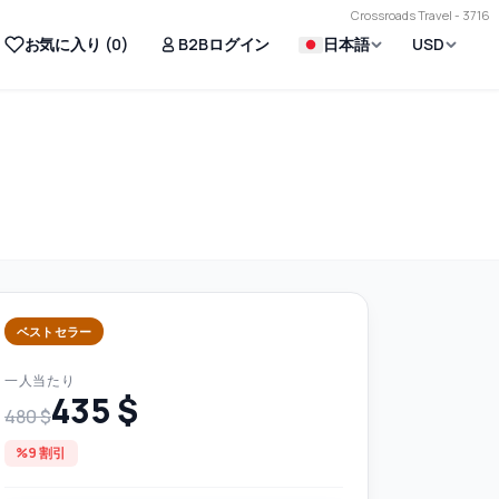
Crossroads Travel - 3716
お気に入り (
0
)
B2Bログイン
日本語
USD
ベストセラー
一人当たり
435 $
480 $
%9 割引