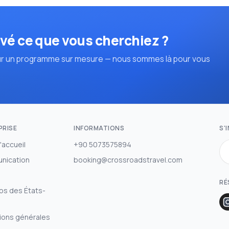
vé ce que vous cherchiez ?
r un programme sur mesure — nous sommes là pour vous
PRISE
INFORMATIONS
S'
'accueil
+90 5073575894
nication
booking@crossroadstravel.com
RÉ
os des États-
ions générales