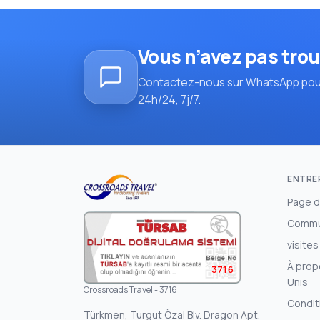
Vous n’avez pas trou
Contactez-nous sur WhatsApp pou
24h/24, 7j/7.
ENTRE
Page d
Commu
visites
À prop
3716
Unis
Crossroads Travel - 3716
Condit
Türkmen, Turgut Özal Blv. Dragon Apt.