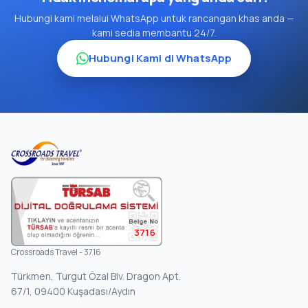
Hubungi kami melalui WhatsApp untuk rancangan khas anda —
kami sedia membantu 24/7.
Hubungi Kami di WhatsApp
3716
Crossroads Travel - 3716
Türkmen, Turgut Özal Blv. Dragon Apt.
67/1, 09400 Kuşadası/Aydın