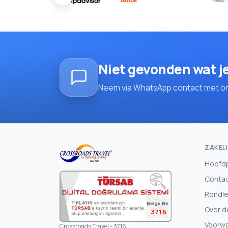
Niet gevonden wat j
Neem via WhatsApp contact met ons 
ZAKELI
Hoofd
Conta
Rondle
Over d
3716
Voorw
Crossroads Travel - 3716