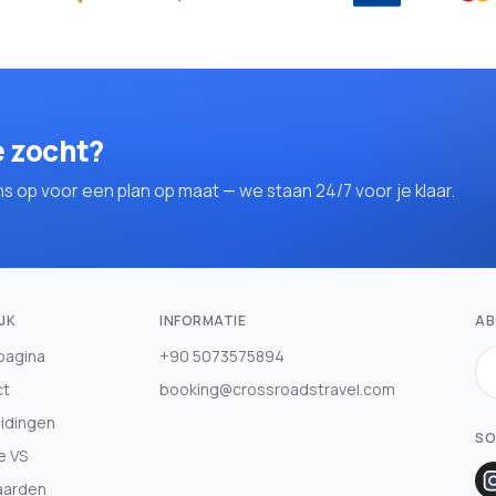
e zocht?
op voor een plan op maat — we staan 24/7 voor je klaar.
JK
INFORMATIE
AB
pagina
+90 5073575894
ct
booking@crossroadstravel.com
idingen
SO
e VS
aarden