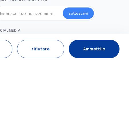
sottoscrivi
CIAL MEDIA
rifiutare
Ammettilo