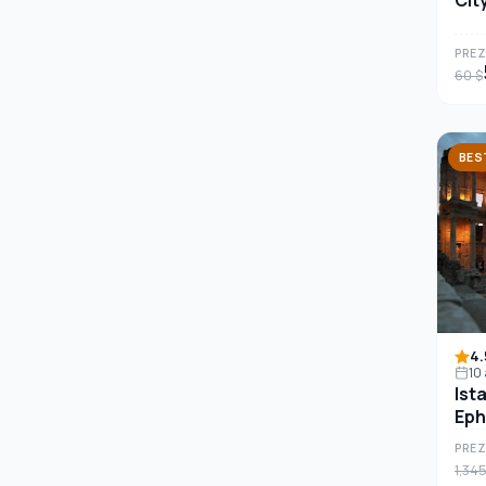
PREZ
60 $
BES
4.
10
Ist
Eph
PREZ
1,345