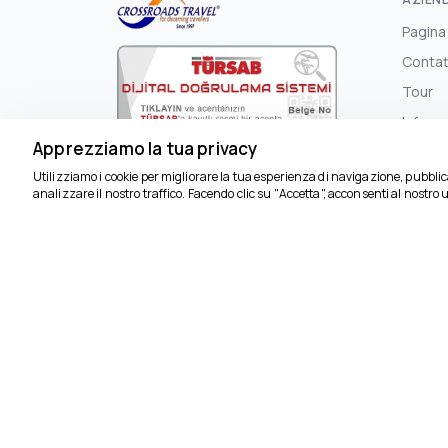
Pagina
Contat
Tour
Inform
3716
Apprezziamo la tua privacy
Termin
Crossroads Travel - 3716
Utilizziamo i cookie per migliorare la tua esperienza di navigazione, pubbl
Informa
Türkmen, Turgut Özal Blv. Dragon Apt.
analizzare il nostro traffico. Facendo clic su "Accetta", acconsenti al nostro u
67/1, 09400 Kuşadası/Aydın
Informa
- 2
Contrat
Distan
Politic
e Rimb