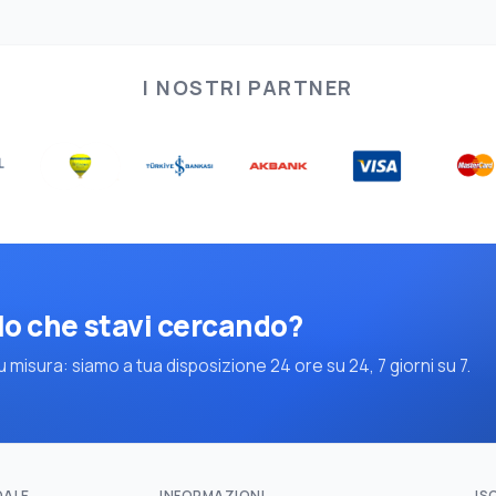
I NOSTRI PARTNER
lo che stavi cercando?
 misura: siamo a tua disposizione 24 ore su 24, 7 giorni su 7.
DALE
INFORMAZIONI
IS