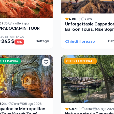
4.80
4 ora
(5)
57
Unforgettable Cappado
1 notte 2 giorni
(7)
PADOCIA MINI TOUR
Balloon Tours: Rise Sop
Paesaggi Antichi
ZO DI PARTENZA
245 $
Dettagli
Chiedi il prezzo
Det
$
%16
DITA RAPIDA
OFFERTA SPECIALE
60
7 ora
08 ago 2026
(5)
padocia: Metropolitan
4.67
9 ora
09 ago 202
(6)
Natura e storia Cappado
y Tour (South Tour)