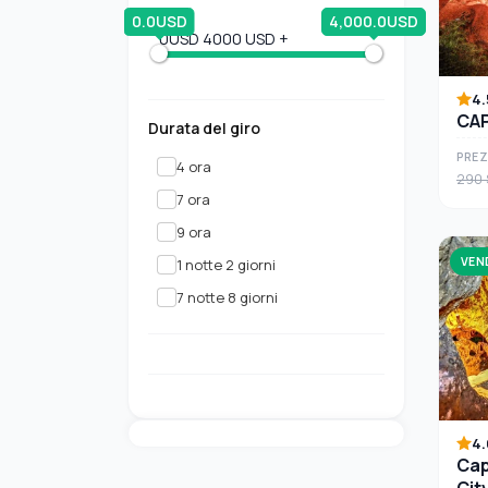
0.0USD
4,000.0USD
0USD
4000 USD +
4.
CAP
Durata del giro
PREZ
4 ora
290 
7 ora
9 ora
VEN
1 notte 2 giorni
7 notte 8 giorni
4.
Cap
Cit