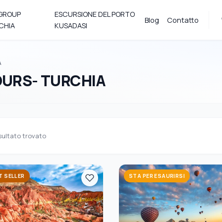
 GROUP
ESCURSIONE DEL PORTO
Blog
Contatto
CHIA
KUSADASI
A
OURS- TURCHIA
sultato trovato
T SELLER
STA PER ESAURIRSI