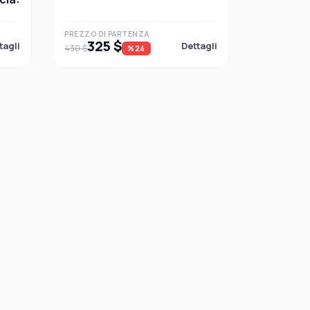
PREZZO DI PARTENZA
325 $
tagli
Dettagli
430 $
%24