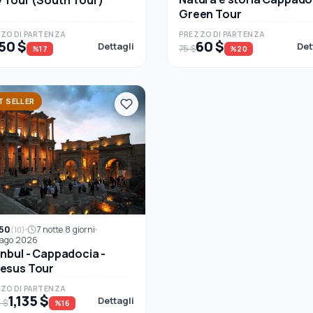
Green Tour
ZO DI PARTENZA
PREZZO DI PARTENZA
50 $
60 $
Dettagli
Det
75 $
%17
%20
T SELLER
50
7 notte 8 giorni
(10)
 ago 2026
anbul - Cappadocia -
esus Tour
ZO DI PARTENZA
1,135 $
Dettagli
 $
%16