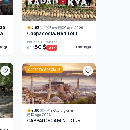
cia
4.83
7 ora
09 ago 2026
(6)
Cappadocia: Red Tour
ra
PREZZO DI PARTENZA
50 $
tagli
Dettagli
60 $
%17
OFFERTA SPECIALE
4.60
1 notte 2 giorni
(5)
10 ago 2026
CAPPADOCIA MINI TOUR
6
cia: