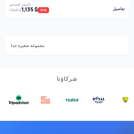
السعر المبدئي
1,135 $
تفاصيل
1,345 $
%16
مجموعة صغيرة جدا
شركاؤنا