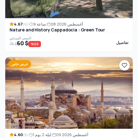
4.67
08 أغسطس 2026
9 ساعة
(6)
Nature and History Cappadocia : Green Tour
السعر المبدئي
60 $
تفاصيل
75 $
%20
عرض خاص
4.60
09 أغسطس 2026
1 ليلة 2 يوم
(5)