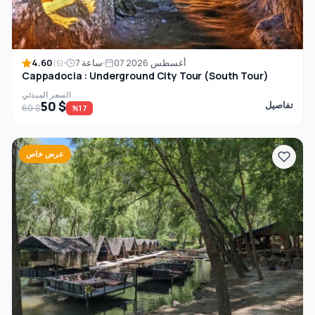
4.60
07 أغسطس 2026
7 ساعة
(5)
Cappadocia : Underground City Tour (South Tour)
السعر المبدئي
50 $
تفاصيل
60 $
%17
عرض خاص