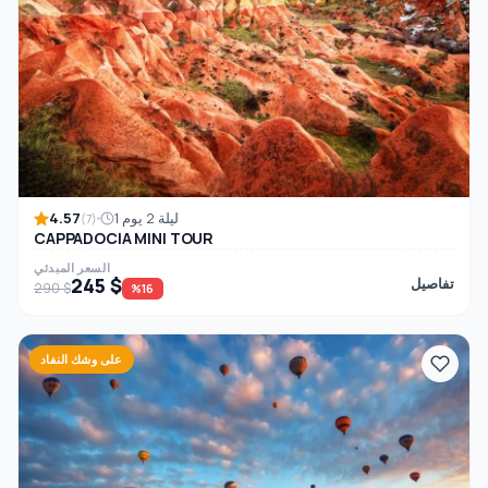
4.57
1 ليلة 2 يوم
(7)
CAPPADOCIA MINI TOUR
السعر المبدئي
245 $
تفاصيل
290 $
%16
على وشك النفاد