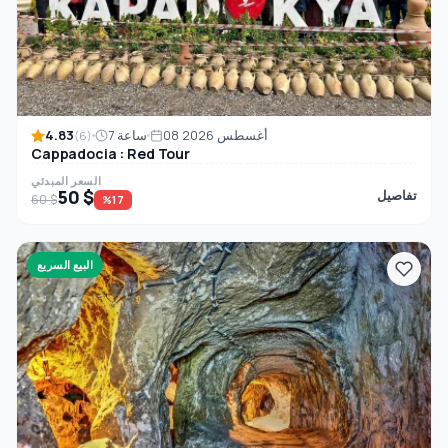
4.83
08 أغسطس 2026
7 ساعة
(6)
Cappadocia : Red Tour
السعر المبدئي
50 $
تفاصيل
60 $
%17
البيع السريع