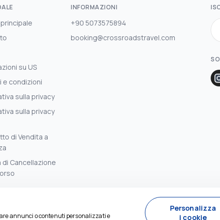
DALE
INFORMAZIONI
IS
 principale
+90 5073575894
to
booking@crossroadstravel.com
SO
azioni su US
i e condizioni
tiva sulla privacy
tiva sulla privacy
to di Vendita a
za
a di Cancellazione
orso
Personalizza
icare annunci o contenuti personalizzati e
i cookie