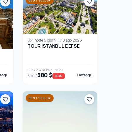
BEST SELLER
4 notte 5 giorni
10 ago 2026
TOUR ISTANBUL E EFSE
PREZZO DI PARTENZA
380 $
tagli
Dettagli
590 $
%36
BEST SELLER