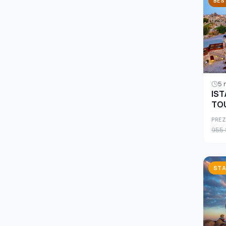
BES
5 
IST
TO
PREZ
955 
STA