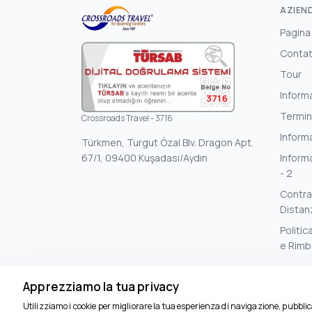
AZIEN
Pagina
Contat
Tour
Inform
3716
Termin
Crossroads Travel - 3716
Informa
Türkmen, Turgut Özal Blv. Dragon Apt.
67/1, 09400 Kuşadası/Aydın
Informa
- 2
Contrat
Distan
Politic
e Rimb
Apprezziamo la tua privacy
Utilizziamo i cookie per migliorare la tua esperienza di navigazione, pubbl