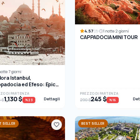
4.57
1 notte 2 giorni
(7)
CAPPADOCIA MINI TOUR
otte 7 giorni
lora Istanbul,
padocia ed Efeso: Epic
 di 7 Giorni in Turchia
ZO DI PARTENZA
PREZZO DI PARTENZA
1,130 $
245 $
Dettagli
Det
5 $
290 $
%23
%16
T SELLER
BEST SELLER