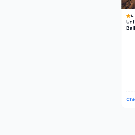
4.
Unf
Bal
Pae
Chi