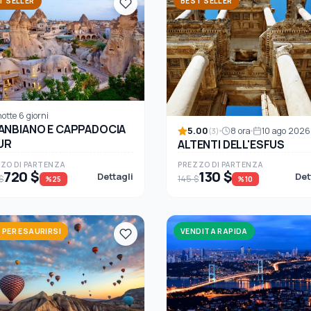
T SELLER
BEST SELLER
notte 6 giorni
ANBIANO E CAPPADOCIA
5.00
8 ora
10 ago 2026
(3)
UR
ALTENTI DELL'ESFUS
ZO DI PARTENZA
PREZZO DI PARTENZA
720 $
130 $
Dettagli
Det
$
145 $
%25
%10
 PER ESAURIRSI
VENDITA RAPIDA