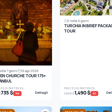
5 notte 6 giorni
TURCHIA IN BRIEF PACKA
TOUR
otte 7 giorni
19 ago 2026
EN CHURCHE TOUR 175+
ANBUL
ZO DI PARTENZA
PREZZO DI PARTENZA
735 $
1,490 $
Dettagli
Det
$
1,500 $
%6
%1