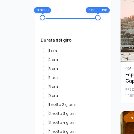
0.0USD
4,000.0USD
Durata del giro
1 ora
4 ora
5 ora
6 n
Esp
7 ora
Cap
8 ora
Tour
PREZ
9 ora
1,46
1 notte 2 giorni
2 notte 3 giorni
BES
3 notte 4 giorni
4 notte 5 giorni