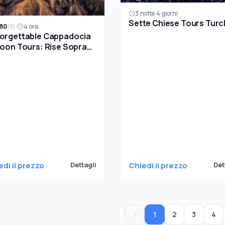
3 notte 4 giorni
Sette Chiese Tours Turc
80
4 ora
(5)
orgettable Cappadocia
loon Tours: Rise Sopra
saggi Antichi
edi il prezzo
Dettagli
Chiedi il prezzo
Det
‹
1
2
3
4