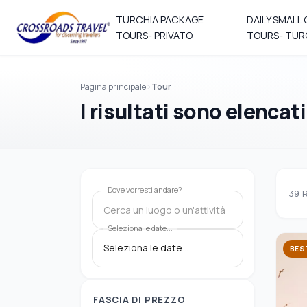
TURCHIA PACKAGE
DAILY SMALL
TOURS- PRIVATO
TOURS- TUR
Pagina principale
Tour
I risultati sono elencati
Dove vorresti andare?
39
R
Cerca un luogo o un'attività
Seleziona le date...
BES
FASCIA DI PREZZO