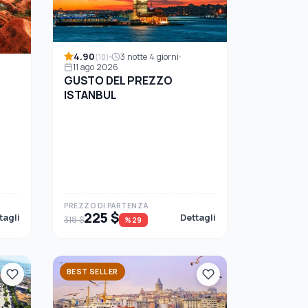
4.90
3 notte 4 giorni
(10)
11 ago 2026
GUSTO DEL PREZZO
ISTANBUL
PREZZO DI PARTENZA
225 $
tagli
Dettagli
318 $
%29
BEST SELLER