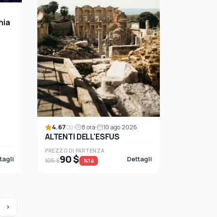
hia
4.67
8 ora
10 ago 2026
(3)
ALTENTI DELL'ESFUS
PREZZO DI PARTENZA
90 $
tagli
Dettagli
105 $
%14
›