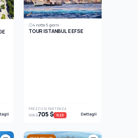
4 notte 5 giorni
TOUR ISTANBUL E EFSE
GE
PREZZO DI PARTENZA
705 $
tagli
Dettagli
918 $
%23