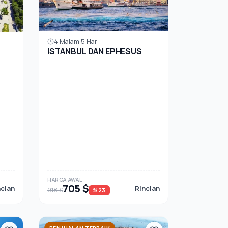
4 Malam 5 Hari
ISTANBUL DAN EPHESUS
HARGA AWAL
705 $
ncian
Rincian
918 $
%23