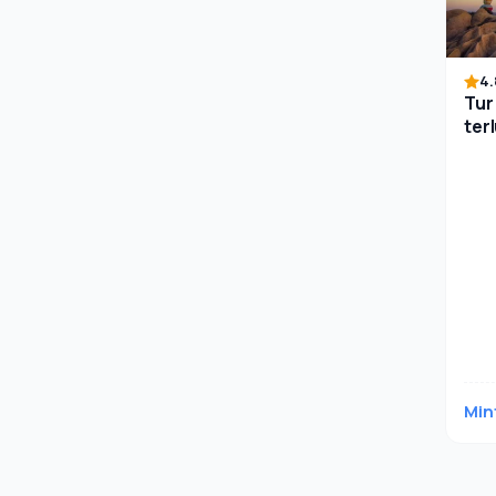
4.
Tur
ter
Ku
Min