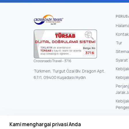
PERUS
Halam
Kontak
Tur
Sitem
3716
Syarat
Crossroads Travel - 3716
Kebijak
Türkmen, Turgut Özal Blv. Dragon Apt.
67/1, 09400 Kuşadası/Aydın
Kebijak
Perjan
Jarak 
Kebija
Penge
Kami menghargai privasi Anda