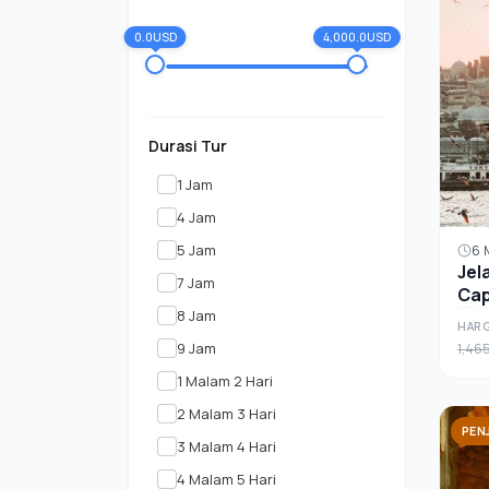
0.0USD
4,000.0USD
Durasi Tur
1 Jam
4 Jam
5 Jam
6 
Jela
7 Jam
Cap
8 Jam
Epic
HARG
9 Jam
1,46
1 Malam 2 Hari
2 Malam 3 Hari
PEN
3 Malam 4 Hari
4 Malam 5 Hari