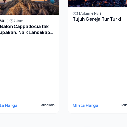
3 Malam 4 Hari
Tujuh Gereja Tur Turki
80
4 Jam
(5)
 Balon Cappadocia tak
lupakan: Naik Lansekap
no
ta Harga
Rincian
Minta Harga
Ri