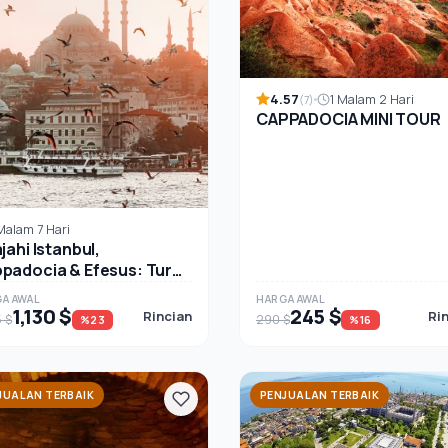
4.57
1 Malam 2 Hari
(7)
CAPPADOCIA MINI TOUR
Malam 7 Hari
jahi Istanbul,
padocia & Efesus: Tur
 7-Hari di Turki
A AWAL
HARGA AWAL
1,130 $
245 $
Rincian
Ri
5 $
290 $
%23
%16
JUALAN TERBAIK
PENJUALAN TERBAIK