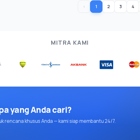
‹
1
2
3
4
MITRA KAMI
a yang Anda cari?
uk rencana khusus Anda — kami siap membantu 24/7.