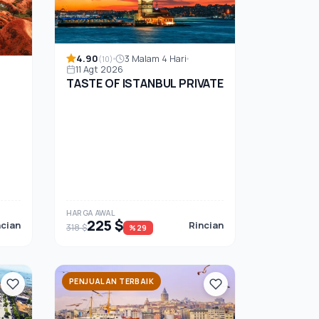
4.90
3 Malam 4 Hari
(10)
11 Agt 2026
TASTE OF ISTANBUL PRIVATE
HARGA AWAL
225 $
ncian
Rincian
318 $
%29
PENJUALAN TERBAIK