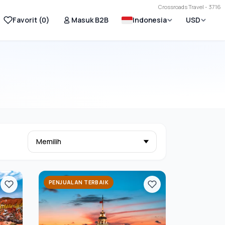
Crossroads Travel - 3716
Favorit (
0
)
Masuk B2B
Indonesia
USD
PENJUALAN TERBAIK