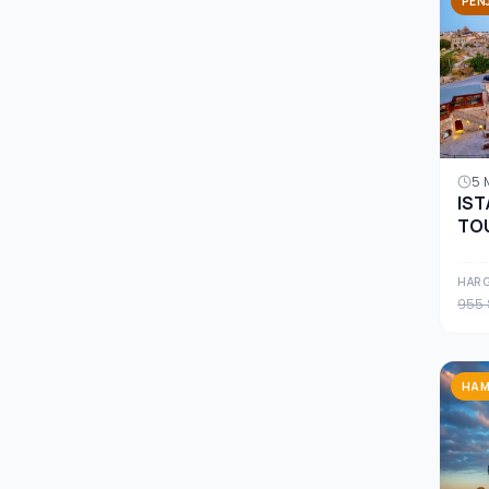
PEN
5 
IST
TO
HARG
955 
HAM