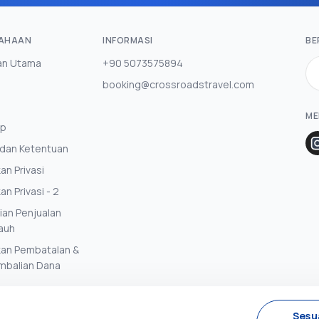
AHAAN
INFORMASI
BE
an Utama
+90 5073575894
booking@crossroadstravel.com
ME
ap
 dan Ketentuan
an Privasi
an Privasi - 2
jian Penjualan
Jauh
kan Pembatalan &
mbalian Dana
Sesu