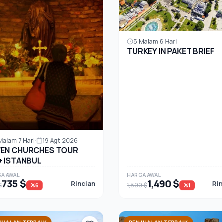
5 Malam 6 Hari
TURKEY IN PAKET BRIEF
Malam 7 Hari
19 Agt 2026
VEN CHURCHES TOUR
+ ISTANBUL
A AWAL
HARGA AWAL
735 $
1,490 $
Rincian
Ri
$
1,500 $
%6
%1