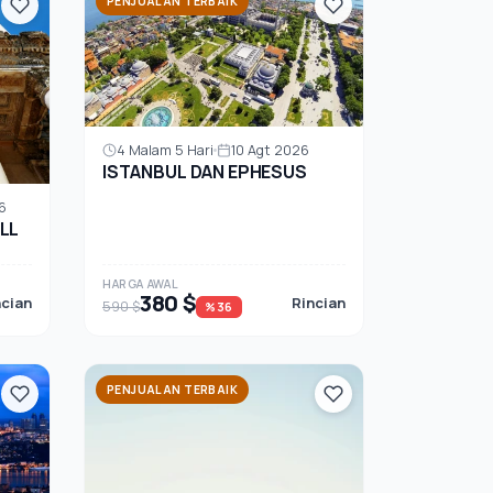
PENJUALAN TERBAIK
4 Malam 5 Hari
10 Agt 2026
ISTANBUL DAN EPHESUS
6
LL
HARGA AWAL
380 $
ncian
Rincian
590 $
%36
PENJUALAN TERBAIK