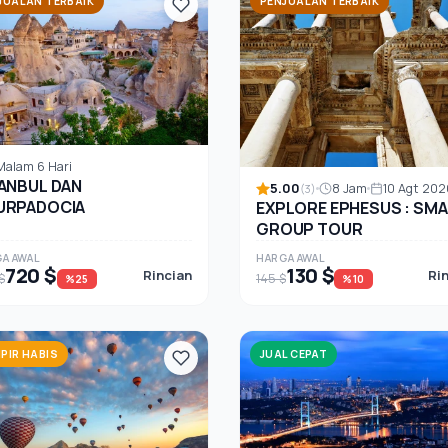
JUALAN TERBAIK
PENJUALAN TERBAIK
Malam 6 Hari
ANBUL DAN
5.00
8 Jam
10 Agt 202
(3)
URPADOCIA
EXPLORE EPHESUS : SMA
GROUP TOUR
A AWAL
HARGA AWAL
720 $
130 $
Rincian
Ri
$
145 $
%25
%10
PIR HABIS
JUAL CEPAT