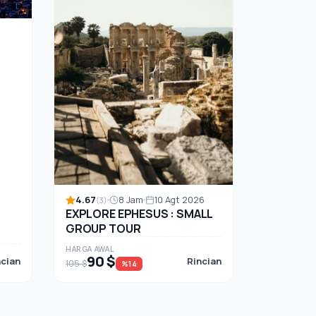
4.67
8 Jam
10 Agt 2026
(3)
EXPLORE EPHESUS : SMALL
GROUP TOUR
HARGA AWAL
90 $
ncian
Rincian
105 $
%14