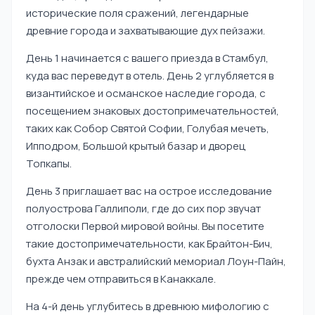
исторические поля сражений, легендарные
древние города и захватывающие дух пейзажи.
День 1 начинается с вашего приезда в Стамбул,
куда вас переведут в отель. День 2 углубляется в
византийское и османское наследие города, с
посещением знаковых достопримечательностей,
таких как Собор Святой Софии, Голубая мечеть,
Ипподром, Большой крытый базар и дворец
Топкапы.
День 3 приглашает вас на острое исследование
полуострова Галлиполи, где до сих пор звучат
отголоски Первой мировой войны. Вы посетите
такие достопримечательности, как Брайтон-Бич,
бухта Анзак и австралийский мемориал Лоун-Пайн,
прежде чем отправиться в Канаккале.
На 4-й день углубитесь в древнюю мифологию с