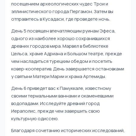
посещением археологических чудес Трои и
эллинистического города Пергамон. Затем вы
отправитесь в Кусадаси, где проведете ночь.
День 5 посвящен впечатляющим руинам Эфеса,
одного из наиболее хорошо сохранившихся
древних городов мира. Марвел в библиотеке
Цельса, храме Адриана и Большом театре, прежде
чем насладиться турецким обедом и посетить
ковер-кооператив. День завершается остановками
у святыни Матери Марии и храма Артемиды.
День 6 приведет вас к Памуккале, известному
своими термальными ваннами и окаменевшими
водопадами. Исследуйте древний город
Иераполис, прежде чем завершить свою
культурную одиссею.
Благодаря сочетанию исторических исследований,