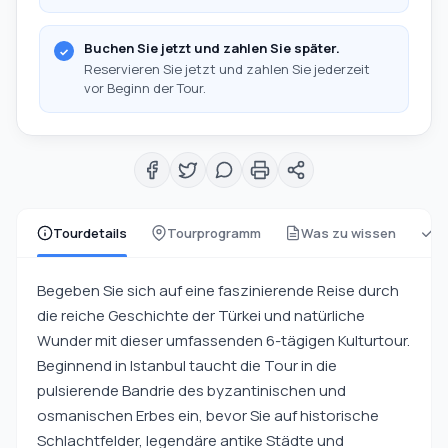
Buchen Sie jetzt und zahlen Sie später.
Reservieren Sie jetzt und zahlen Sie jederzeit
vor Beginn der Tour.
Tourdetails
Tourprogramm
Was zu wissen
w
Begeben Sie sich auf eine faszinierende Reise durch
die reiche Geschichte der Türkei und natürliche
Wunder mit dieser umfassenden 6-tägigen Kulturtour.
Beginnend in Istanbul taucht die Tour in die
pulsierende Bandrie des byzantinischen und
osmanischen Erbes ein, bevor Sie auf historische
Schlachtfelder, legendäre antike Städte und