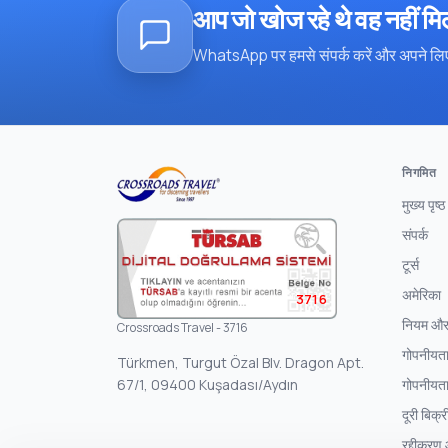
आप जो खोज रहे थे वह नहीं म
WhatsApp पर हमसे संपर्क करें और अपने लिए
निगमित
मुख्य पृष्ठ
संपर्क
टूर्स
अमेरिका
3716
नियम और श
Crossroads Travel - 3716
गोपनीयता
Türkmen, Turgut Özal Blv. Dragon Apt.
67/1, 09400 Kuşadası/Aydın
गोपनीयता
दूरी बिक्
रद्दीकरण