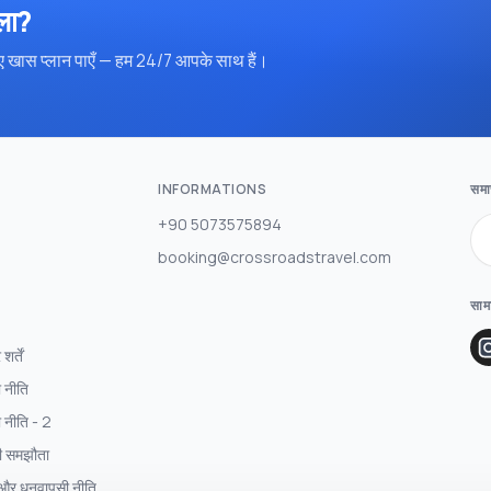
िला?
 खास प्लान पाएँ — हम 24/7 आपके साथ हैं।
INFORMATIONS
समाच
+90 5073575894
booking@crossroadstravel.com
साम
र्तें
 नीति
 नीति - 2
री समझौता
 और धनवापसी नीति