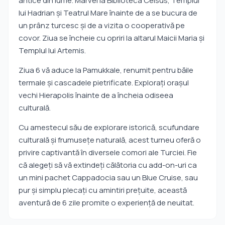
antice din lume. Marvel la Biblioteca Celsus, Templul
lui Hadrian şi Teatrul Mare înainte de a se bucura de
un prânz turcesc şi de a vizita o cooperativă pe
covor. Ziua se încheie cu opriri la altarul Maicii Maria și
Templul lui Artemis.
Ziua 6 vă aduce la Pamukkale, renumit pentru băile
termale şi cascadele pietrificate. Exploraţi oraşul
vechi Hierapolis înainte de a încheia odiseea
culturală.
Cu amestecul său de explorare istorică, scufundare
culturală şi frumuseţe naturală, acest turneu oferă o
privire captivantă în diversele comori ale Turciei. Fie
că alegeți să vă extindeți călătoria cu add-on-uri ca
un mini pachet Cappadocia sau un Blue Cruise, sau
pur și simplu plecați cu amintiri prețuite, această
aventură de 6 zile promite o experiență de neuitat.