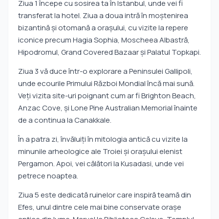
Ziua 1 începe cu sosirea ta în Istanbul, unde vei fi
transferat la hotel. Ziua a doua intră în moștenirea
bizantină și otomană a orașului, cu vizite la repere
iconice precum Hagia Sophia, Moscheea Albastră,
Hipodromul, Grand Covered Bazaar și Palatul Topkapi.
Ziua 3 vă duce într-o explorare a Peninsulei Gallipoli,
unde ecourile Primului Război Mondial încă mai sună.
Veți vizita site-uri poignant cum ar fi Brighton Beach,
Anzac Cove, și Lone Pine Australian Memorial înainte
de a continua la Canakkale.
În a patra zi, învăluiţi în mitologia antică cu vizite la
minunile arheologice ale Troiei şi oraşului elenist
Pergamon. Apoi, vei călători la Kusadasi, unde vei
petrece noaptea.
Ziua 5 este dedicată ruinelor care inspiră teamă din
Efes, unul dintre cele mai bine conservate oraşe