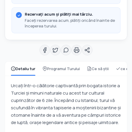
Rezervați acum și plătiți mai târziu.
Faceți rezervarea acum, plătiți oricând înainte de
începerea turului.
Detaliu tur
Programul Turului
Ce să știi
ce est
Urcaţi într-o călătorie captivantă prin bogata istorie a
Turciei şi minuni naturale cu acest tur cultural
cuprinzător de 6 zile. Începând cu Istanbul, turul vă
scufundă în vibranta tapiserie a moştenirii bizantine şi
otomane înainte de a vă aventura pe câmpuri istorice
de luptă, oraşe legendare antice şi peisaje uimitoare.