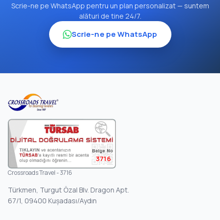
Scrie-ne pe WhatsApp pentru un plan personalizat — suntem
alături de tine 24/7.
Scrie-ne pe WhatsApp
3716
Crossroads Travel - 3716
Türkmen, Turgut Özal Blv. Dragon Apt.
67/1, 09400 Kuşadası/Aydın