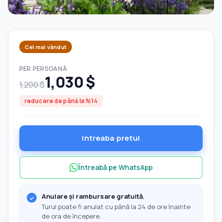
Cel mai vândut
PER PERSOANĂ
1,030 $
1,200 $
reducere de până la %14
Intreaba pretul
Întreabă pe WhatsApp
Anulare și rambursare gratuită.
Turul poate fi anulat cu până la 24 de ore înainte
de ora de începere.