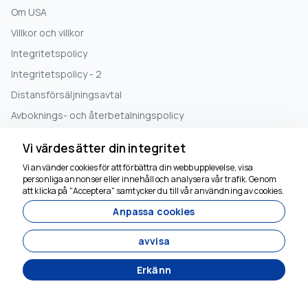
Om USA
Villkor och villkor
Integritetspolicy
Integritetspolicy - 2
Distansförsäljningsavtal
Avboknings- och återbetalningspolicy
Vi värdesätter din integritet
INFORMATION
Vi använder cookies för att förbättra din webbupplevelse, visa
personliga annonser eller innehåll och analysera vår trafik. Genom
+90 5073575894
att klicka på "Acceptera" samtycker du till vår användning av cookies.
booking@crossroadstravel.com
Anpassa cookies
avvisa
PRENUMERERA PÅ NYHETSBREV
Erkänn
Prenumerera