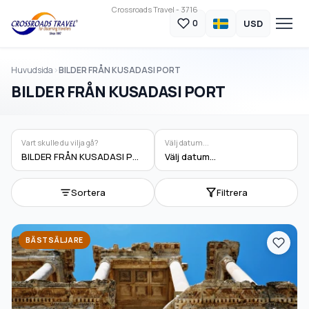
Crossroads Travel - 3716
USD
0
Huvudsida
BILDER FRÅN KUSADASI PORT
BILDER FRÅN KUSADASI PORT
Vart skulle du vilja gå?
Välj datum...
BILDER FRÅN KUSADASI PORT
Välj datum...
Sortera
Filtrera
BÄSTSÄLJARE