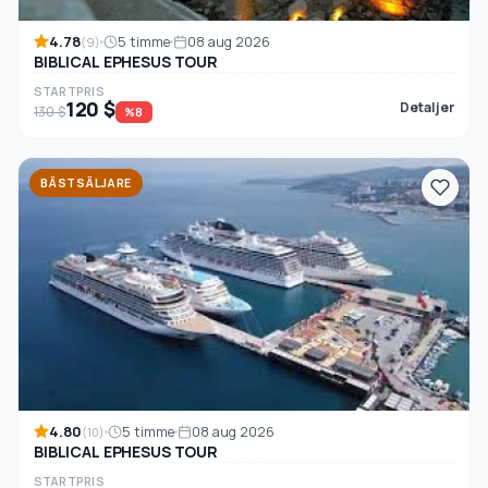
4.78
5 timme
08 aug 2026
(9)
BIBLICAL EPHESUS TOUR
STARTPRIS
120 $
Detaljer
130 $
%8
BÄSTSÄLJARE
4.80
5 timme
08 aug 2026
(10)
BIBLICAL EPHESUS TOUR
STARTPRIS