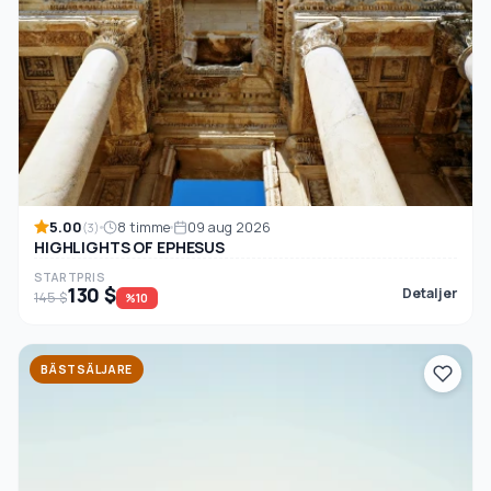
5.00
8 timme
09 aug 2026
(3)
HIGHLIGHTS OF EPHESUS
STARTPRIS
130 $
Detaljer
145 $
%10
BÄSTSÄLJARE