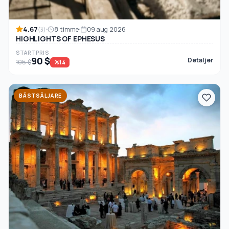
4.67
8 timme
09 aug 2026
(3)
HIGHLIGHTS OF EPHESUS
STARTPRIS
90 $
Detaljer
105 $
%14
BÄSTSÄLJARE