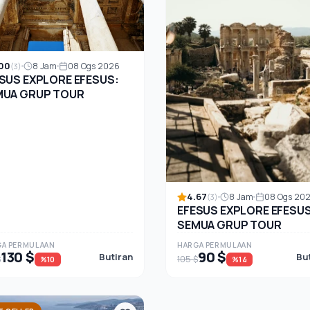
00
8 Jam
08 Ogs 2026
(3)
SUS EXPLORE EFESUS:
MUA GRUP TOUR
4.67
8 Jam
08 Ogs 20
(3)
EFESUS EXPLORE EFESUS
SEMUA GRUP TOUR
A PERMULAAN
HARGA PERMULAAN
130 $
90 $
Butiran
Bu
$
105 $
%10
%14