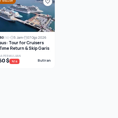
T SELLER
80
5 Jam
07 Ogs 2026
(10)
sus: Tour for Cruisers
Tıme Return & Skip Garis
A PERMULAAN
60 $
Butiran
%14