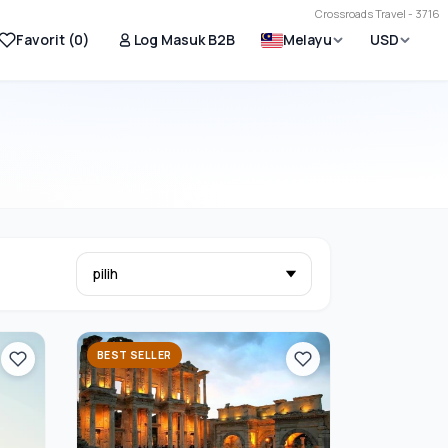
Crossroads Travel - 3716
Favorit (
0
)
Log Masuk B2B
Melayu
USD
BEST SELLER