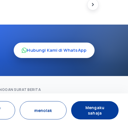
Hubungi Kami di WhatsApp
NGGAN SURAT BERITA
Langgan
n
Mengaku
menolak
sahaja
DIA SOSIAL