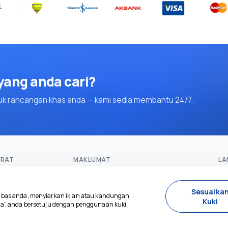
ang anda cari?
uk rancangan khas anda — kami sedia membantu 24/7.
RAT
MAKLUMAT
LA
urat utama
+90 5073575894
n
booking@crossroadstravel.com
Sesuaika
as anda, menyiarkan iklan atau kandungan
Kuki
ma", anda bersetuju dengan penggunaan kuki
an
ME
ng AS