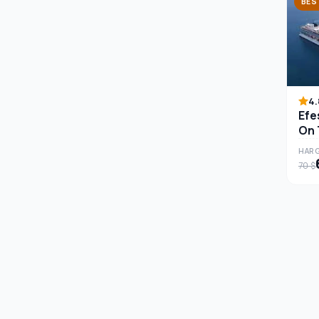
BES
4.
Efe
On 
HARG
70 $