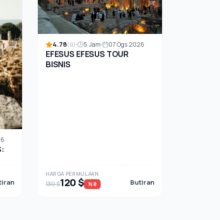
4.78
5 Jam
07 Ogs 2026
(9)
EFESUS EFESUS TOUR
BISNIS
26
:
HARGA PERMULAAN
120 $
tiran
Butiran
130 $
%8