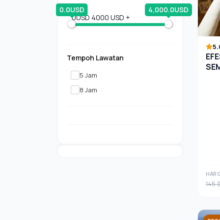
0.0USD
4,000.0USD
0USD
4000 USD +
5.
EFE
Tempoh Lawatan
SE
5 Jam
8 Jam
HARG
145 