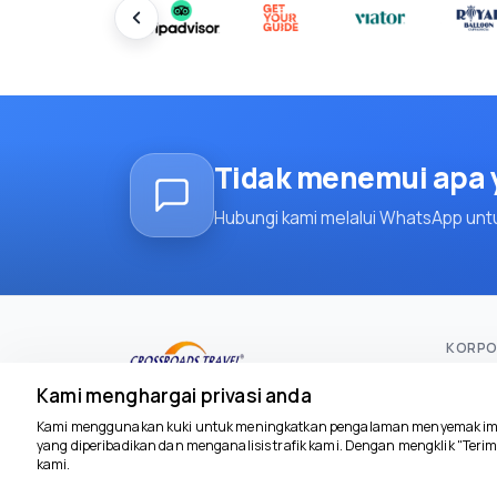
Tidak menemui apa y
Hubungi kami melalui WhatsApp unt
KORPO
Muka s
Kami menghargai privasi anda
Kenala
Kami menggunakan kuki untuk meningkatkan pengalaman menyemak imb
yang diperibadikan dan menganalisis trafik kami. Dengan mengklik "Teri
Lawat
kami.
Tenta
3716