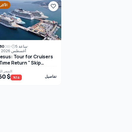
الأكثر 
80
5 ساعة
(10)
06 أغسطس 2026
esus: Tour for Cruisers
Tıme Return " Skip
الخ
السعر ال
60 $
تفاصيل
%14