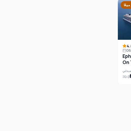
مبيعًا
4.
Eph
On 
طوط
مبدئي
70 $