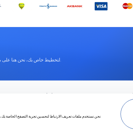
تواصل معنا عبر WhatsApp لتخطيط خاص بك، نحن هنا على مدار الساعة.
رية
معلومات
شرك
+90 5073575894
الصفحة ا
booking@crossroadstravel.com
نحن نستخدم ملفات تعريف الارتباط لتحسين تجربة التصفح الخاصة بك، و
اعي