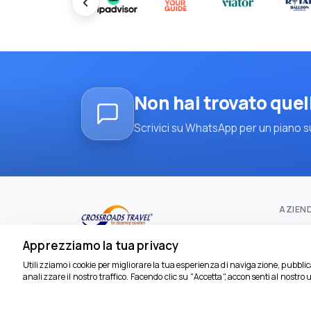
Non hai trovato quel
Scrivici su WhatsApp per un piano su
AZIEN
Pagina
Apprezziamo la tua privacy
Contat
Utilizziamo i cookie per migliorare la tua esperienza di navigazione, pubbl
Tour
analizzare il nostro traffico. Facendo clic su "Accetta", acconsenti al nostro u
Inform
3716