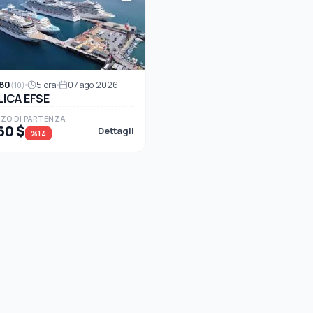
80
5 ora
07 ago 2026
(10)
LICA EFSE
ZO DI PARTENZA
60 $
Dettagli
%14