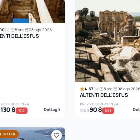
00
8 ora
08 ago 2026
(3)
ENTI DELL'ESFUS
4.67
8 ora
08 ago 202
(3)
ALTENTI DELL'ESFUS
ZO DI PARTENZA
PREZZO DI PARTENZA
130 $
90 $
Dettagli
Det
$
105 $
%10
%14
T SELLER