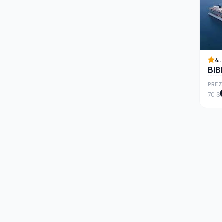
4.
BIB
PREZ
70 $