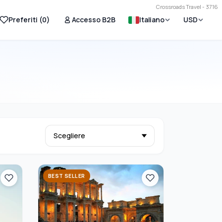
Crossroads Travel - 3716
Preferiti (
0
)
Accesso B2B
Italiano
USD
BEST SELLER