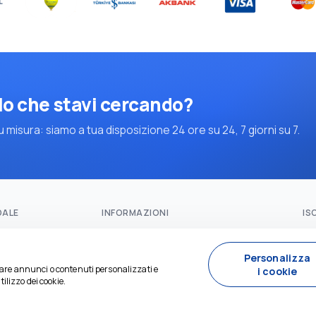
lo che stavi cercando?
 misura: siamo a tua disposizione 24 ore su 24, 7 giorni su 7.
DALE
INFORMAZIONI
IS
 principale
+90 5073575894
to
booking@crossroadstravel.com
Personalizza
icare annunci o contenuti personalizzati e
i cookie
tilizzo dei cookie.
SO
azioni su US