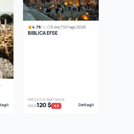
4.78
5 ora
07 ago 2026
(9)
BIBLICA EFSE
6
PREZZO DI PARTENZA
120 $
tagli
Dettagli
130 $
%8