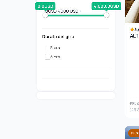
0.0USD
4,000.0USD
0USD
4000 USD +
5.
ALT
Durata del giro
5 ora
8 ora
PREZ
145 
BES