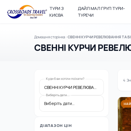
ТУРИ З
ДАЙЛ МАЛ ГРУП ТУРИ-
КИЄВА
ТУРЕЧИ
Домашня сторінка
СВЕННІ КУРЧИ РЕВЕЛЮВАННЯ ТА БІ
СВЕННІ КУРЧИ РЕВЕЛЮ
Куди б ви хотіли поїхати?
4
Зн
СВЕННІ КУРЧИ РЕВЕЛЮВАННЯ ТА БІБЛІЧНІ ТУРИ
Виберіть дати...
НАЙ
ДІАПАЗОН ЦІН