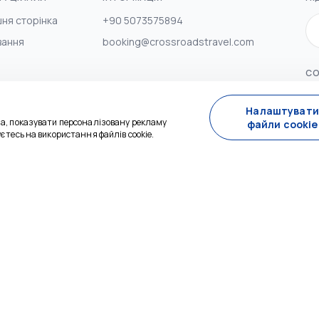
ня сторінка
+90 5073575894
вання
booking@crossroadstravel.com
СО
ас
та умови
Налаштувати
ча, показувати персоналізовану рекламу
файли cookie
ка
єтесь на використання файлів cookie.
енційності
ка
енційності - 2
р дистанційних
жів
ка скасування та
ення коштів