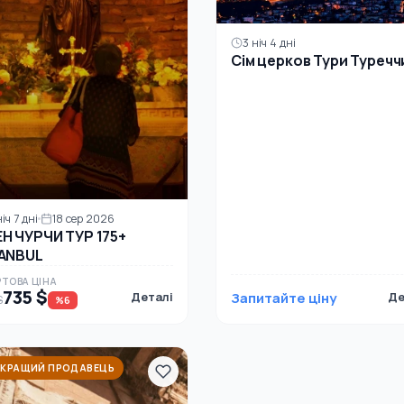
3 ніч 4 дні
Сім церков Тури Туречч
іч 7 дні
18 сер 2026
Н ЧУРЧИ ТУР 175+
ANBUL
ТОВА ЦІНА
735 $
Деталі
Запитайте ціну
Де
$
%6
КРАЩИЙ ПРОДАВЕЦЬ