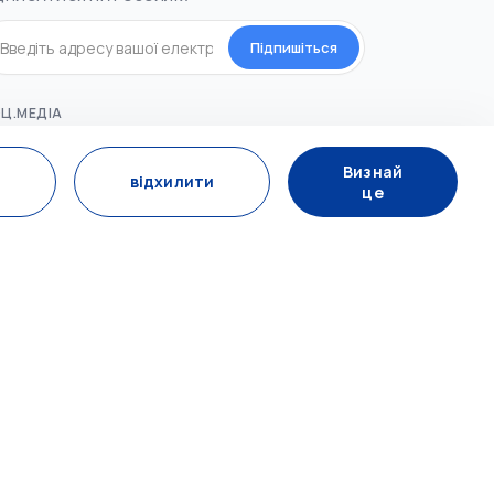
Підпишіться
Ц.МЕДІА
Визнай
відхилити
це