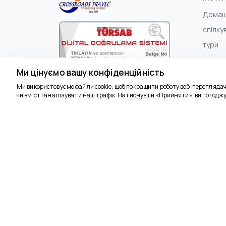
Домаш
спілку
тури
Про н
3716
Ми цінуємо вашу конфіденційність
Умови 
Crossroads Travel - 3716
Ми використовуємо файли cookie, щоб покращити роботу веб-перегляда
Політи
Türkmen, Turgut Özal Blv. Dragon Apt.
чи вміст і аналізувати наш трафік. Натиснувши «Прийняти», ви погоджу
конфід
67/1, 09400 Kuşadası/Aydın
Політи
конфід
Догові
прода
Політи
поверн