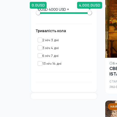
0.0USD
4,000.0USD
0USD
4000 USD +
Тривалість кола
2 ніч 3 дні
3 ніч 4 дні
6 ніч 7 дні
13 ніч 14 дні
6 н
СВЕ
IST
СТАР
782 
НАЙ