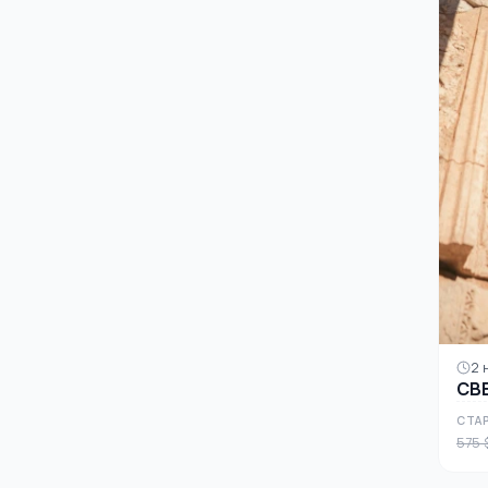
2 
СВ
СТАР
575 