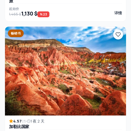
旅
起始价
1,130 $
详情
1,465 $
%23
畅销书
4.57
1 夜 2 天
(7)
加勒比国家