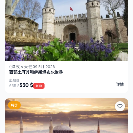
3 夜 4 天
09 8月 2026
西部土耳其和伊斯坦布尔旅游
起始价
530 $
详情
655 $
%19
特价