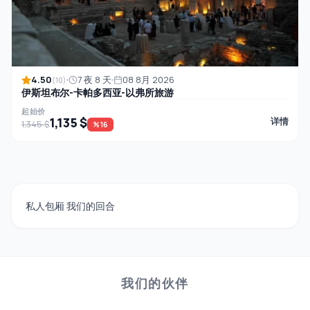
4.50
7 夜 8 天
08 8月 2026
(10)
伊斯坦布尔-卡帕多西亚-以弗所旅游
起始价
1,135 $
详情
1,345 $
%16
私人包厢 我们的回合
我们的伙伴