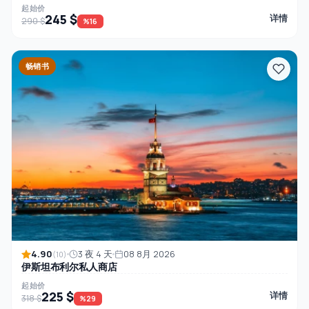
起始价
245 $
详情
290 $
%16
畅销书
4.90
3 夜 4 天
08 8月 2026
(10)
伊斯坦布利尔私人商店
起始价
225 $
详情
318 $
%29