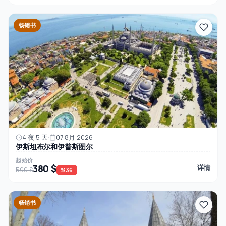
畅销书
4 夜 5 天
07 8月 2026
伊斯坦布尔和伊普斯图尔
起始价
380 $
详情
590 $
%36
畅销书