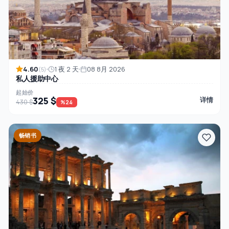
4.60
1 夜 2 天
08 8月 2026
(5)
私人援助中心
起始价
325 $
详情
430 $
%24
畅销书