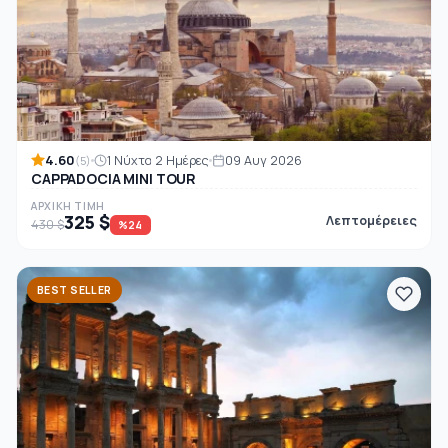
4.60
1 Νύχτα 2 Ημέρες
09 Αυγ 2026
(5)
CAPPADOCIA MINI TOUR
ΑΡΧΙΚΉ ΤΙΜΉ
325 $
Λεπτομέρειες
430 $
%24
BEST SELLER