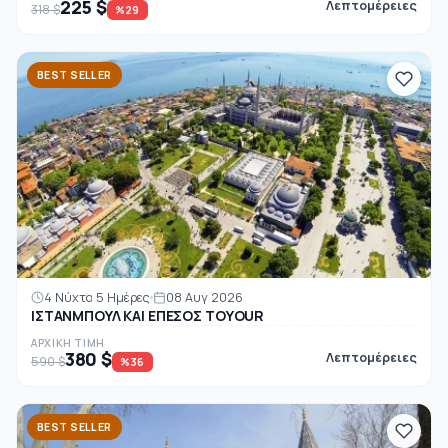
225 $
Λεπτομέρειες
318 $
%29
BEST SELLER
4 Νύχτα 5 Ημέρες
08 Αυγ 2026
ΙΣΤΑΝΜΠΟΥΛ ΚΑΙ ΕΠΕΣΟΣ ΤΟΥOUR
ΑΡΧΙΚΉ ΤΙΜΉ
380 $
Λεπτομέρειες
590 $
%36
BEST SELLER