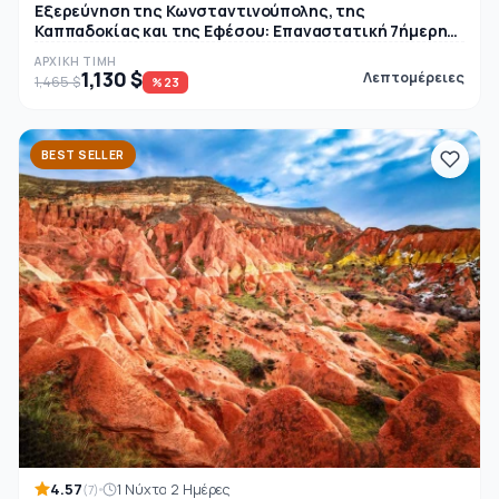
Εξερεύνηση της Κωνσταντινούπολης, της
Καππαδοκίας και της Εφέσου: Επαναστατική 7ήμερη
περιήγηση στην...
ΑΡΧΙΚΉ ΤΙΜΉ
1,130 $
Λεπτομέρειες
1,465 $
%23
BEST SELLER
4.57
1 Νύχτα 2 Ημέρες
(7)