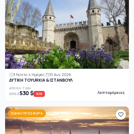
3 Νύχτα 4 Ημέρες
10 Αυγ 2026
ΔΥΤΙΚΗ ΤΟΥURΚΙΑ & ΙΣΤΑΝΒΟΥΛ
ΑΡΧΙΚΉ ΤΙΜΉ
530 $
Λεπτομέρειες
655 $
%19
ΕΙΔΙΚΉ ΠΡΟΣΦΟΡΆ