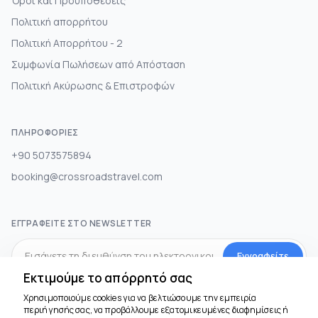
Όροι και Προϋποθέσεις
Πολιτική απορρήτου
Πολιτική Απορρήτου - 2
Συμφωνία Πωλήσεων από Απόσταση
Πολιτική Ακύρωσης & Επιστροφών
ΠΛΗΡΟΦΟΡΊΕΣ
+90 5073575894
booking@crossroadstravel.com
ΕΓΓΡΑΦΕΊΤΕ ΣΤΟ NEWSLETTER
Εγγραφείτε
Εκτιμούμε το απόρρητό σας
Χρησιμοποιούμε cookies για να βελτιώσουμε την εμπειρία
ΜΕΣΑ ΚΟΙΝΩΝΙΚΗΣ ΔΙΚΤΥΩΣΗΣ
περιήγησής σας, να προβάλλουμε εξατομικευμένες διαφημίσεις ή