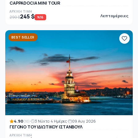
CAPPADOCIA MINI TOUR
ΑΡΧΙΚΉ ΤΙΜΉ
245 $
Λεπτομέρειες
290 $
%16
BEST SELLER
4.90
3 Νύχτα 4 Ημέρες
09 Αυγ 2026
(10)
ΓΕΓΟΝΟ ΤΟΥ ΙΔΙΩΤΙΚΟΥ ΙΣΤΑΝΒΟΥΛ
ΑΡΧΙΚΉ ΤΙΜΉ