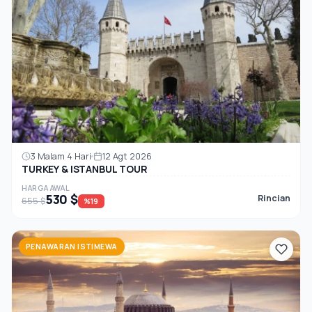
3 Malam 4 Hari
12 Agt 2026
TURKEY & ISTANBUL TOUR
HARGA AWAL
530 $
Rincian
655 $
%19
PENAWARAN ISTIMEWA