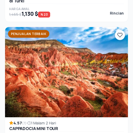
di Turki
HARGA AWAL
1,130 $
Rincian
1,465 $
%23
PENJUALAN TERBAIK
4.57
1 Malam 2 Hari
(7)
CAPPADOCIA MINI TOUR