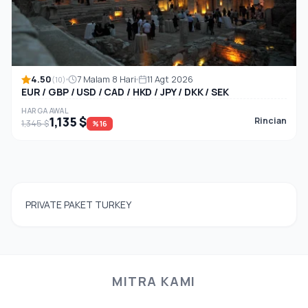
4.50
7 Malam 8 Hari
11 Agt 2026
(10)
EUR / GBP / USD / CAD / HKD / JPY / DKK / SEK
HARGA AWAL
1,135 $
Rincian
1,345 $
%16
PRIVATE PAKET TURKEY
MITRA KAMI