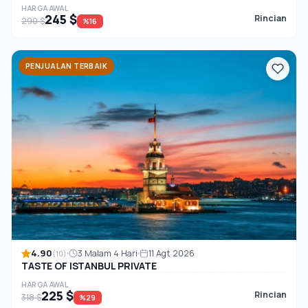
HARGA AWAL
245 $
Rincian
290 $
%16
PENJUALAN TERBAIK
4.90
3 Malam 4 Hari
11 Agt 2026
(10)
TASTE OF ISTANBUL PRIVATE
HARGA AWAL
225 $
Rincian
318 $
%29