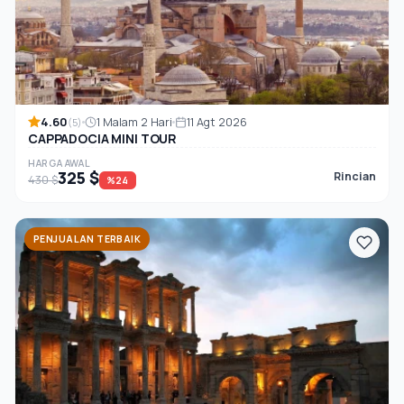
4.60
1 Malam 2 Hari
11 Agt 2026
(5)
CAPPADOCIA MINI TOUR
HARGA AWAL
325 $
Rincian
430 $
%24
PENJUALAN TERBAIK