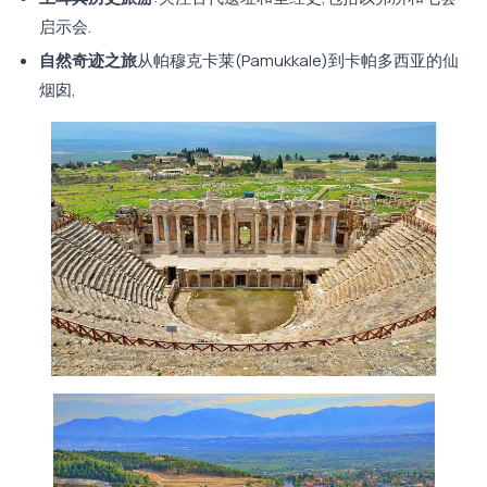
启示会.
自然奇迹之旅
从帕穆克卡莱(Pamukkale)到卡帕多西亚的仙
烟囱,