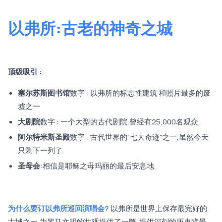
以弗所:古老的神奇之城
顶级吸引 :
塞尔苏斯图书馆
数字 : 以弗所的标志性建筑 和照片最多的废
墟之一
大剧院
数字 : 一个大型的古代剧院,曾经有25,000名观众.
阿尔特米斯圣殿
数字 : 古代世界的"七大奇迹"之一,虽然今天
只剩下一列了.
圣母会
:相信是耶稣之母玛丽的最后安息地.
为什么要订以弗所巡回演唱会?
以弗所是世界上保存最完好的
古城之一,为罗马文明的壮观提供了一瞥. 提供深刻的历史背景。