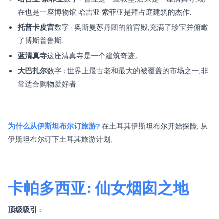
在也是一座博物馆,哈吉亚·索菲亚是拜占庭建筑的杰作.
托普卡皮宫
数字 : 奥斯曼苏丹团的前宫殿,充满了珍宝并俯瞰
了博斯普鲁斯.
蓝清真寺
这座清真寺是一个建筑奇迹。
大巴扎尔
数字 : 世界上最古老和最大的被覆盖的市场之一,非
常适合购物爱好者.
为什么从伊斯坦布尔订旅游?
在土耳其伊斯坦布尔开始探险, 从
伊斯坦布尔订下土耳其旅游计划,
卡帕多西亚: 仙女烟囱之地
顶级吸引 :