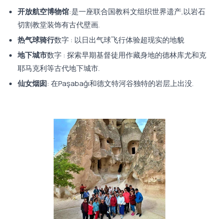
开放航空博物馆
:是一座联合国教科文组织世界遗产,以岩石
切割教堂装饰有古代壁画.
热气球骑行
数字 : 以日出气球飞行体验超现实的地貌
地下城市
数字 : 探索早期基督徒用作藏身地的德林库尤和克
耶马克利等古代地下城市.
仙女烟囱
: 在Paşabağı和德文特河谷独特的岩层上出没.