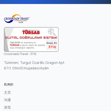
3716
Crossroads Travel - 3716
Türkmen, Turgut Özal Blv. Dragon Apt.
67/1, 09400 Kuşadası/Aydın
机构的
主页
沟通
游览