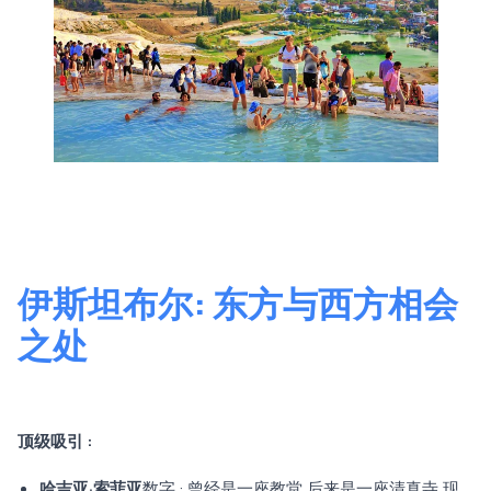
伊斯坦布尔: 东方与西方相会
之处
顶级吸引 :
哈吉亚·索菲亚
数字 : 曾经是一座教堂,后来是一座清真寺,现