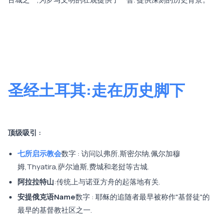
圣经土耳其:走在历史脚下
顶级吸引 :
七所启示教会
数字 : 访问以弗所,斯密尔纳,佩尔加穆
姆,Thyatira,萨尔迪斯,费城和老挝等古城.
阿拉拉特山
:传统上与诺亚方舟的起落地有关.
安提俄克语Name
数字 : 耶稣的追随者最早被称作"基督徒"的
最早的基督教社区之一.