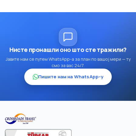
Нисте пронашли оно што сте тражили?
Јавите нам се путем WhatsApp-а за план по вашој мери — ту
смо за вас 24/7.
Пишите нам на WhatsApp-у