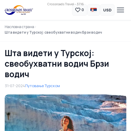
Crossroads Travel - 3716
USD
0
Насловна страна
Шта видети у Турској: свеобухватни водич Брзи водич
Шта видети у Турској:
свеобухватни водич Брзи
водич
31-07-2024
Путовање Турском