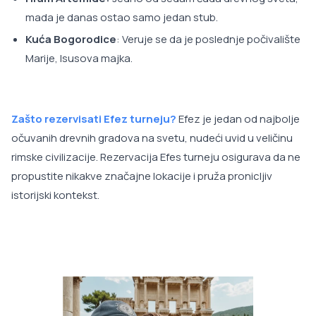
mada je danas ostao samo jedan stub.
Kuća Bogorodice
: Veruje se da je poslednje počivalište
Marije, Isusova majka.
Zašto rezervisati Efez turneju?
Efez je jedan od najbolje
očuvanih drevnih gradova na svetu, nudeći uvid u veličinu
rimske civilizacije. Rezervacija Efes turneju osigurava da ne
propustite nikakve značajne lokacije i pruža pronicljiv
istorijski kontekst.