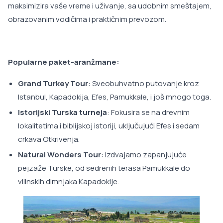
maksimizira vaše vreme i uživanje, sa udobnim smeštajem,
obrazovanim vodičima i praktičnim prevozom.
Popularne paket-aranžmane:
Grand Turkey Tour
: Sveobuhvatno putovanje kroz
Istanbul, Kapadokija, Efes, Pamukkale, i još mnogo toga.
Istorijski Turska turneja
: Fokusira se na drevnim
lokalitetima i biblijskoj istoriji, uključujući Efes i sedam
crkava Otkrivenja.
Natural Wonders Tour
: Izdvajamo zapanjujuće
pejzaže Turske, od sedrenih terasa Pamukkale do
vilinskih dimnjaka Kapadokije.