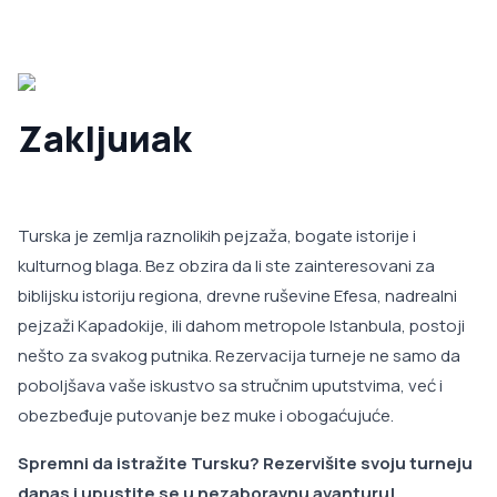
Zakljuиak
Turska je zemlja raznolikih pejzaža, bogate istorije i
kulturnog blaga. Bez obzira da li ste zainteresovani za
biblijsku istoriju regiona, drevne ruševine Efesa, nadrealni
pejzaži Kapadokije, ili dahom metropole Istanbula, postoji
nešto za svakog putnika. Rezervacija turneje ne samo da
poboljšava vaše iskustvo sa stručnim uputstvima, već i
obezbeđuje putovanje bez muke i obogaćujuće.
Spremni da istražite Tursku? Rezervišite svoju turneju
danas i upustite se u nezaboravnu avanturu!