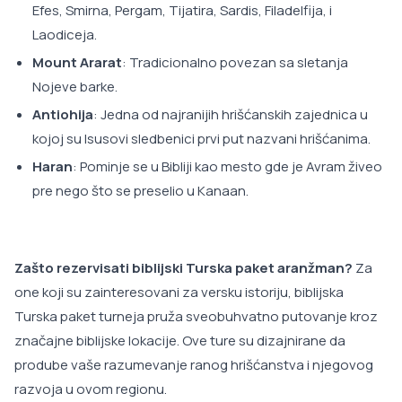
Efes, Smirna, Pergam, Tijatira, Sardis, Filadelfija, i
Laodiceja.
Mount Ararat
: Tradicionalno povezan sa sletanja
Nojeve barke.
Antiohija
: Jedna od najranijih hrišćanskih zajednica u
kojoj su Isusovi sledbenici prvi put nazvani hrišćanima.
Haran
: Pominje se u Bibliji kao mesto gde je Avram živeo
pre nego što se preselio u Kanaan.
Zašto rezervisati biblijski Turska paket aranžman?
Za
one koji su zainteresovani za versku istoriju, biblijska
Turska paket turneja pruža sveobuhvatno putovanje kroz
značajne biblijske lokacije. Ove ture su dizajnirane da
prodube vaše razumevanje ranog hrišćanstva i njegovog
razvoja u ovom regionu.