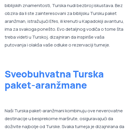
biblijskih znamenitosti, Turska nudi bezbroj iskustava. Bez
obzira da li ste zainteresovani za biblijsku Tursku paket
aranžman, istražujući Efes, ili krenuti u Kapadokiji avanturu,
ima za svakoga ponešto. Evo detaljnog vodiča o tome šta
treba videti u Turskoj, dizajniran da inspiriše vaša
putovanja i olakša vaše odluke o rezervaciji turneje.
Sveobuhvatna Turska
paket-aranžmane
Naši Turska paket-aranžmani kombinuju ove neverovatne
destinacije u besprekorne maršrute, osiguravajući da
doživite najbolje od Turske. Svaka turneja je dizajnirana da