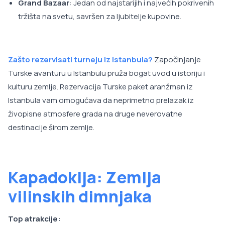
Grand Bazaar
: Jedan od najstarijih i najvećih pokrivenih
tržišta na svetu, savršen za ljubitelje kupovine.
Zašto rezervisati turneju iz Istanbula?
Započinjanje
Turske avanturu u Istanbulu pruža bogat uvod u istoriju i
kulturu zemlje. Rezervacija Turske paket aranžman iz
Istanbula vam omogućava da neprimetno prelazak iz
živopisne atmosfere grada na druge neverovatne
destinacije širom zemlje.
Kapadokija: Zemlja
vilinskih dimnjaka
Top atrakcije: