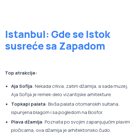
Istanbul: Gde se Istok
susreće sa Zapadom
Top atrakcije:
Aja Sofija
: Nekada crkva, zatim džamija, a sada muzej,
Aja Sofija je remek-delo vizantijske arhitekture.
Topkapi palata
: Bivša palata otomanskih sultana,
ispunjena blagom i sa pogledom na Bosfor.
Plava džamija
: Poznata po svojim zapanjujućim plavim
pločicama, ova džamija je arhitektonsko čudo.