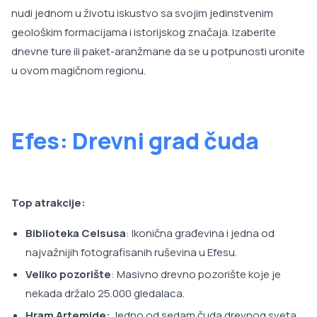
nudi jednom u životu iskustvo sa svojim jedinstvenim
geološkim formacijama i istorijskog značaja. Izaberite
dnevne ture ili paket-aranžmane da se u potpunosti uronite
u ovom magičnom regionu.
Efes: Drevni grad čuda
Top atrakcije:
Biblioteka Celsusa
: Ikonična građevina i jedna od
najvažnijih fotografisanih ruševina u Efesu.
Veliko pozorište
: Masivno drevno pozorište koje je
nekada držalo 25.000 gledalaca.
Hram Artemide:
Jedno od sedam čuda drevnog sveta,