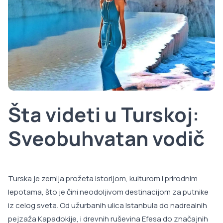
Šta videti u Turskoj:
Sveobuhvatan vodič
Turska je zemlja prožeta istorijom, kulturom i prirodnim
lepotama, što je čini neodoljivom destinacijom za putnike
iz celog sveta. Od užurbanih ulica Istanbula do nadrealnih
pejzaža Kapadokije, i drevnih ruševina Efesa do značajnih