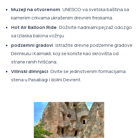
Muzeji na otvorenom
: UNESCO-va svetska baština sa
kamenim crkvama ukrašenim drevnim freskama.
Hot Air Balloon Ride
: Doživite nadrealni pejzaž odozgo
sa izlaska balona vožnju.
podzemni gradovi
: Istražite drevne podzemne gradove
Derinkuiu i Kaimakli, koji se koriste kao skrovišta od
strane ranih hrišćana.
Vilinski dimnjaci
: Divite se jedinstvenim formacijama
stena u Pasabagı i dolini Devrent.