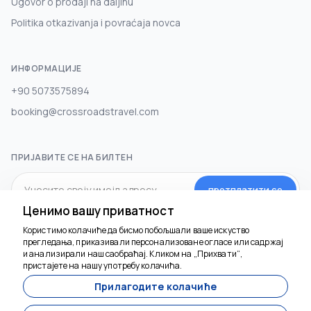
Ugovor o prodaji na daljinu
Politika otkazivanja i povraćaja novca
ИНФОРМАЦИЈЕ
+90 5073575894
booking@crossroadstravel.com
ПРИЈАВИТЕ СЕ НА БИЛТЕН
претплатити се
Ценимо вашу приватност
Користимо колачиће да бисмо побољшали ваше искуство
ДРУШТВЕНИ МЕДИЈИ
прегледања, приказивали персонализоване огласе или садржај
и анализирали наш саобраћај. Кликом на „Прихвати“,
пристајете на нашу употребу колачића.
Прилагодите колачиће