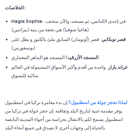
الخلاصات:
: في إحدى الكنائس، ثم مسجد، والآن متحف،
Hagia Sophia
(هاغيا صوفيا) هي تحفة من بنية (بيزانتين).
قصر توبكابي
: قصر (أوتومان) السابق ملئ بالكنوز و يطل على
(بوسفورس)
المسجد الأزرق
هذا المسجد هو الماهر المعماري
غراند بازار
: واحدة من أقدم وأكبر الأسواق المشمولة في العالم
مثالية للتسوق
لماذا نحجز جولة من اسطنبول؟
إن بدء مغامرة تركيا في اسطنبول
يوفر مقدمة غنية لتاريخ البلد وثقافته. إن حجز جولة في تركيا من
اسطنبول يسمح لكم بالانتقال بحراسة من أجواء المدينة النابضة
بالحياة إلى وجهات أخرى لا تصدق في جميع أنحاء البلد.