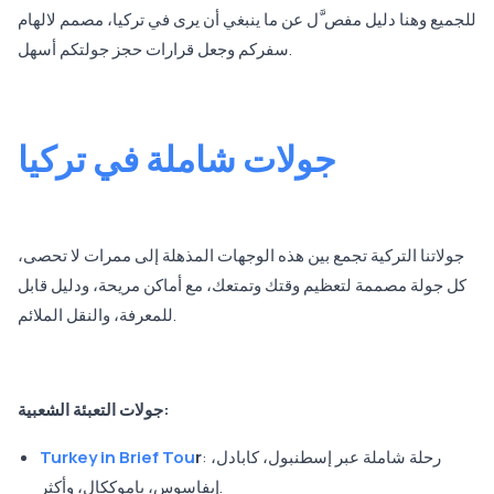
للجميع وهنا دليل مفص َّل عن ما ينبغي أن يرى في تركيا، مصمم لالهام
سفركم وجعل قرارات حجز جولتكم أسهل.
جولات شاملة في تركيا
جولاتنا التركية تجمع بين هذه الوجهات المذهلة إلى ممرات لا تحصى،
كل جولة مصممة لتعظيم وقتك وتمتعك، مع أماكن مريحة، ودليل قابل
للمعرفة، والنقل الملائم.
جولات التعبئة الشعبية:
: رحلة شاملة عبر إسطنبول، كابادل،
r
Turkey in Brief Tou
إيفاسوس، باموككال، وأكثر.