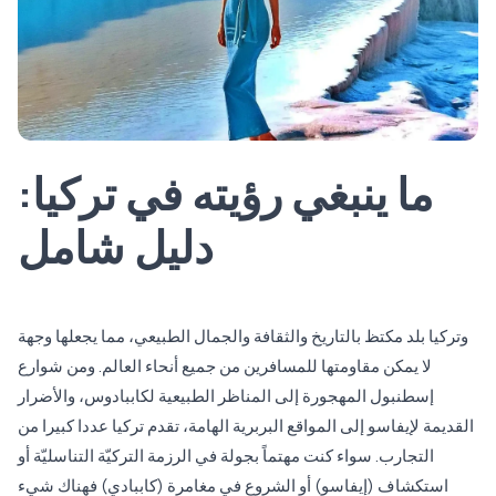
ما ينبغي رؤيته في تركيا:
دليل شامل
وتركيا بلد مكتظ بالتاريخ والثقافة والجمال الطبيعي، مما يجعلها وجهة
لا يمكن مقاومتها للمسافرين من جميع أنحاء العالم. ومن شوارع
إسطنبول المهجورة إلى المناظر الطبيعية لكاببادوس، والأضرار
القديمة لإيفاسو إلى المواقع البربرية الهامة، تقدم تركيا عددا كبيرا من
التجارب. سواء كنت مهتماً بجولة في الرزمة التركيّة التناسليّة أو
استكشاف (إيفاسو) أو الشروع في مغامرة (كاببادي) فهناك شيء