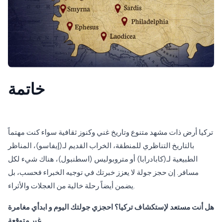
خاتمة
تركيا أرض ذات مشهد متنوع وتاريخ غني وكنوز ثقافية سواء كنت مهتماً
بالتاريخ التناظري للمنطقة، الخراب القديم لـ(إيفاسو)، المناظر
الطبيعية لـ(كابادرابا) أو متروبوليس (اسطنبول)، هناك شيء لكل
مسافر. إن حجز جولة لا يعزز خبرتك في توجيه الخبراء فحسب، بل
يضمن أيضاً رحلة خالية من العجلات والأثراء.
هل أنت مستعد لإستكشاف تركيا؟ احجزي جولتك اليوم و ابدأي مغامرة
غير متوقعة