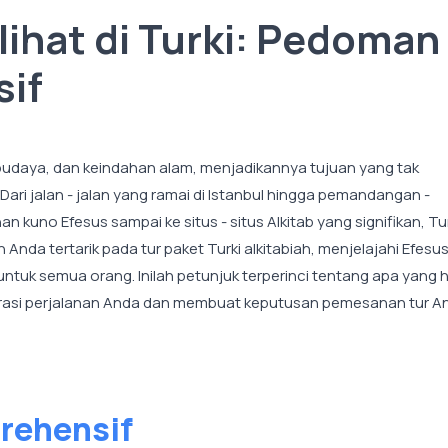
lihat di Turki: Pedoman
if
, budaya, dan keindahan alam, menjadikannya tujuan yang tak
Dari jalan - jalan yang ramai di Istanbul hingga pemandangan -
uno Efesus sampai ke situs - situs Alkitab yang signifikan, Tur
da tertarik pada tur paket Turki alkitabiah, menjelajahi Efesus
tuk semua orang. Inilah petunjuk terperinci tentang apa yang 
spirasi perjalanan Anda dan membuat keputusan pemesanan tur A
prehensif