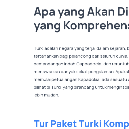
Apa yang Akan Di
yang Komprehens
Turki adalah negara yang terjal dalam sejarah
tertahankan bagi pelancong dari seluruh dunia. 
pemandangan indah Cappadocia, dan reruntuhan k
menawarkan banyak sekali pengalaman. Apakah An
memulai petualangan Kapadokia, ada sesuatu un
dilihat di Turki, yang dirancang untuk mengin
lebih mudah.
Tur Paket Turki Kom