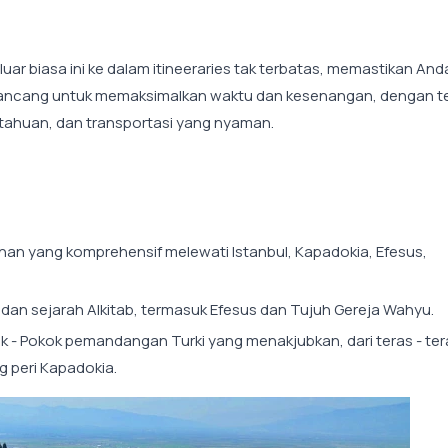
uar biasa ini ke dalam itineeraries tak terbatas, memastikan And
r dirancang untuk memaksimalkan waktu dan kesenangan, dengan 
ahuan, dan transportasi yang nyaman.
nan yang komprehensif melewati Istanbul, Kapadokia, Efesus,
 dan sejarah Alkitab, termasuk Efesus dan Tujuh Gereja Wahyu.
k - Pokok pemandangan Turki yang menakjubkan, dari teras - ter
g peri Kapadokia.