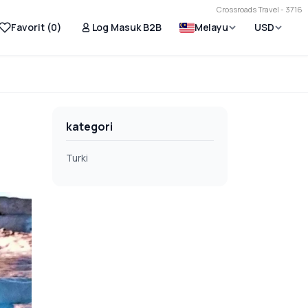
Crossroads Travel - 3716
Favorit (
0
)
Log Masuk B2B
Melayu
USD
kategori
Turki