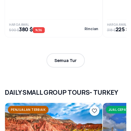
HARGA AWAL
HARGA AWAL
380 $
225 $
Rincian
590 $
318 $
%36
Semua Tur
DAILY SMALL GROUP TOURS- TURKEY
PENJUALAN TERBAIK
JUAL CEPAT