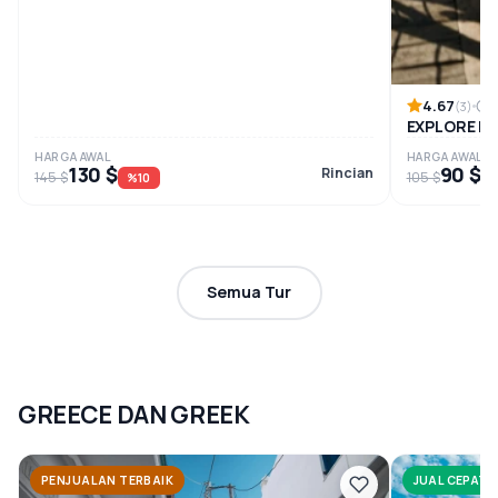
4.67
8
(3)
EXPLORE EP
HARGA AWAL
HARGA AWAL
130 $
90 $
Rincian
145 $
105 $
%10
%
Semua Tur
GREECE DAN GREEK
PENJUALAN TERBAIK
JUAL CEPAT