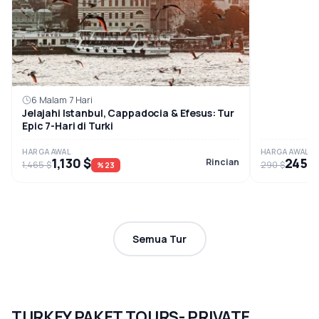
6 Malam 7 Hari
Jelajahi Istanbul, Cappadocia & Efesus: Tur
Epic 7-Hari di Turki
HARGA AWAL
HARGA AWAL
1,130 $
245 $
Rincian
1,465 $
290 $
%23
Semua Tur
TURKEY PAKET TOURS- PRIVATE