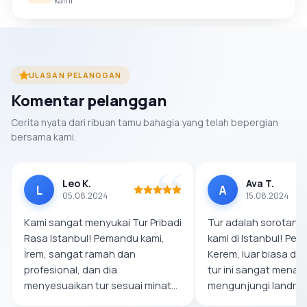
kami
ULASAN PELANGGAN
Komentar pelanggan
Cerita nyata dari ribuan tamu bahagia yang telah bepergian
bersama kami.
Leo K.
Ava T.
L
A
05.08.2024
15.08.2024
Kami sangat menyukai Tur Pribadi
Tur adalah sorotan p
Rasa Istanbul! Pemandu kami,
kami di Istanbul! Pe
İrem, sangat ramah dan
Kerem, luar biasa d
profesional, dan dia
tur ini sangat menari
menyesuaikan tur sesuai minat
mengunjungi landma
kami. Cicipan...
men...