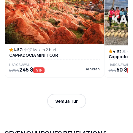
4.57
1 Malam 2 Hari
(7)
4.83
(6)
CAPPADOCIA MINI TOUR
Cappadocia
HARGA AWAL
HARGA AWAL
245 $
50 $
Rincian
290 $
60 $
%16
%
Semua Tur