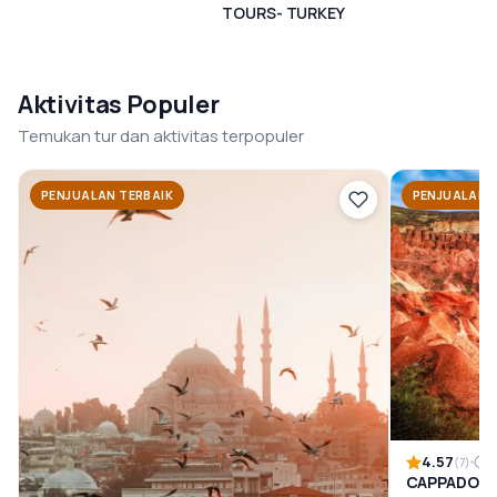
TOURS- TURKEY
Aktivitas Populer
Temukan tur dan aktivitas terpopuler
PENJUALAN TERBAIK
PENJUALAN 
4.57
1
(7)
CAPPADOCI