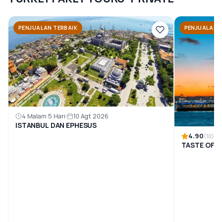
PENJUALAN TERBAIK
PENJUALAN 
4 Malam 5 Hari
10 Agt 2026
ISTANBUL DAN EPHESUS
4.90
(10)
TASTE OF I