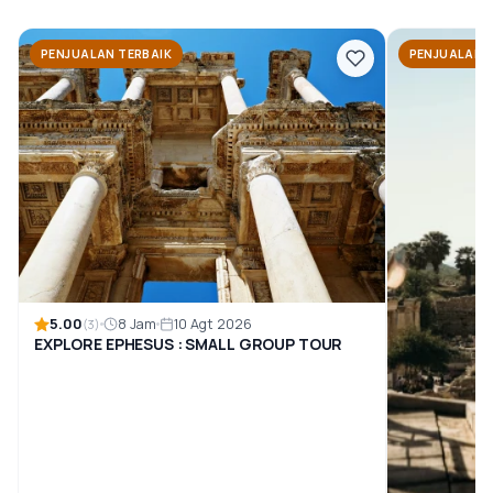
PENJUALAN TERBAIK
PENJUALAN 
5.00
8 Jam
10 Agt 2026
(3)
EXPLORE EPHESUS : SMALL GROUP TOUR