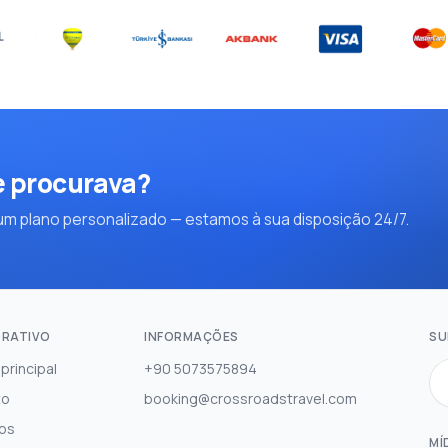
e procurava?
m plano personalizado — estamos à sua disposição 24/7.
RATIVO
INFORMAÇÕES
SU
principal
+90 5073575894
to
booking@crossroadstravel.com
os
MÍ