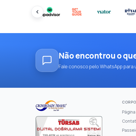
Não encontrou o qu
Fale conosco pelo WhatsApp para u
CORPO
Página 
Conta
Passei