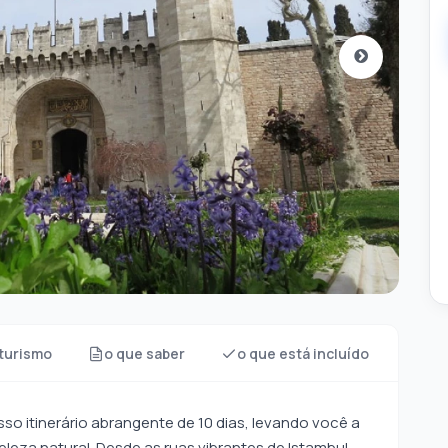
turismo
o que saber
o que está incluído
so itinerário abrangente de 10 dias, levando você a
eleza natural. Desde as ruas vibrantes de Istambul