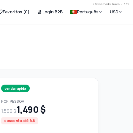
Crossroads Travel - 3716
Favoritos (
0
)
Login B2B
Português
USD
venda rápida
POR PESSOA
1,490 $
1,590 $
desconto até %6