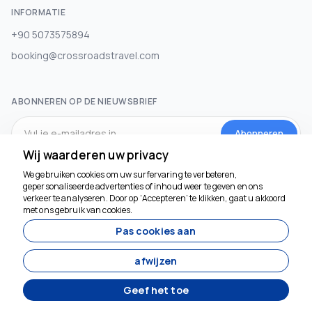
INFORMATIE
+90 5073575894
booking@crossroadstravel.com
ABONNEREN OP DE NIEUWSBRIEF
Abonneren
Wij waarderen uw privacy
We gebruiken cookies om uw surfervaring te verbeteren,
SOCIALE MEDIA
gepersonaliseerde advertenties of inhoud weer te geven en ons
verkeer te analyseren. Door op ‘Accepteren’ te klikken, gaat u akkoord
met ons gebruik van cookies.
Pas cookies aan
afwijzen
Geef het toe
Ontwikkeld door