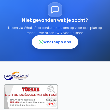
Niet gevonden wat je zocht?
Neem via WhatsApp contact met ons op voor een plan op
maat — we staan 24/7 voor je klaar.
WhatsApp ons
3716