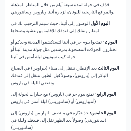
قذف في جولة لمدة سبعة أيام من خلال المناظر المذهلة
والمواقع التاريخية لليونان، لزيارة أثينا وباروس وسانتوريني.
اليوم الأول
الوصول إلى أثينا، حيث سيتم الترحيب بك في
المطار ونقلك إلى فندقك للإقامة بين عشية وضحاها.
اليوم 2:
تمتعوا بيوم حر في أثينا لتستكشفوا المدينة وحدكم أو
تختارون الجولات المصحوبة بمرشدين مثل جولة مدينة أثينا أو
جولة كيب سونيون ليلة أمس في أثينا
اليوم الثالث
بعد الإفطار، ننتقل إلى ميناء (بيراوس) في الصباح
الباكر إلى (باروس)، وصولاً قبل الظهر. ننتقل إلى فندقك
ونقضي الليلة في باروس
اليوم الرابع:
تمتع بيوم حر في (باروس) مع خيارات لجولة إلى
(أنتيباروس) أو (سانتوريني) ليلة أمس في باروس
اليوم الخامس:
خذ عبّارة في منتصف النهار من (باروس) إلى
(سانتوريني) وصولاً بعد الظهر نقل إلى فندقك وليلة في
(سانتوريني)